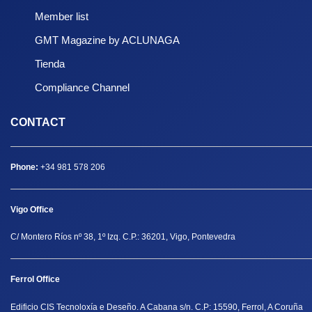
Member list
GMT Magazine by ACLUNAGA
Tienda
Compliance Channel
CONTACT
Phone:
+34 981 578 206
Vigo Office
C/ Montero Ríos nº 38, 1º Izq. C.P.: 36201, Vigo, Pontevedra
Ferrol Office
Edificio CIS Tecnoloxía e Deseño. A Cabana s/n. C.P: 15590, Ferrol, A Coruña