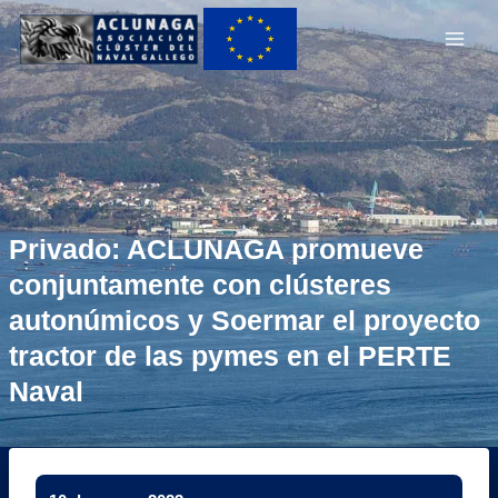
Ir
Main
al
Men
contenido
Privado: ACLUNAGA promueve
conjuntamente con clústeres
autonúmicos y Soermar el proyecto
tractor de las pymes en el PERTE
Naval