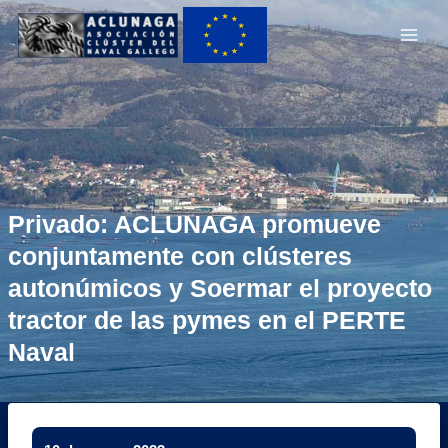
Ir
Main
al
Men
contenido
Privado: ACLUNAGA promueve
conjuntamente con clústeres
autonúmicos y Soermar el proyecto
tractor de las pymes en el PERTE
Naval