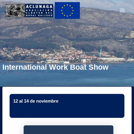
Ir
Main
al
Men
contenido
International Work Boat Show
12 al 14 de noviembre