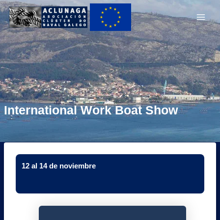
Ir
Main
ao
Men
contido
International Work Boat Show
12 al 14 de noviembre