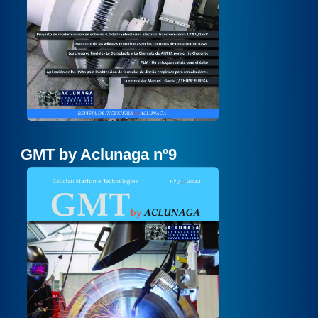
GMT by Aclunaga nº9