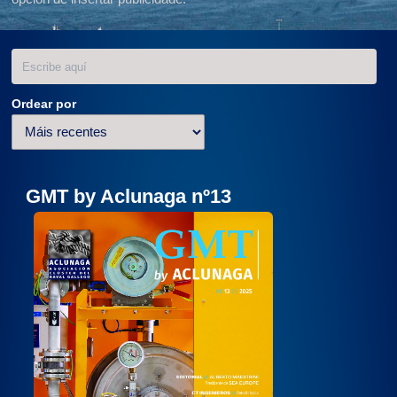
Ordear por
GMT by Aclunaga nº13