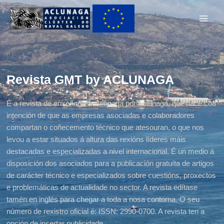
Ir
Main
ao
Men
contido
Revista GMT by ACLUNAGA
É a revista de enxeñaría xestionada por Aclunaga, que nace coa
intención de que as empresas asociadas e colaboradores
compartan o coñecemento técnico que atesouran, o que nos
levou a estar situados á altura das rexións líderes máis
destacadas e especializadas a nivel internacional. É un medio á
disposición dos asociados para a publicación gratuíta de artigos
de carácter técnico e especializados sobre cuestións, proxectos
e problemáticas de actualidade no sector. A revista edítase
tamén en inglés para chegar a toda a nosa contorna. O seu
número de rexistro oficial é: ISSN: 2990-0700. A revista ten a
opción de insertar publicidade.