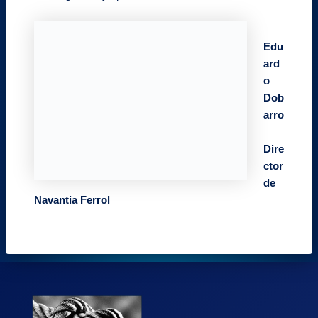
Edu
ard
o
Dob
arro
Dire
ctor
de
Navantia Ferrol