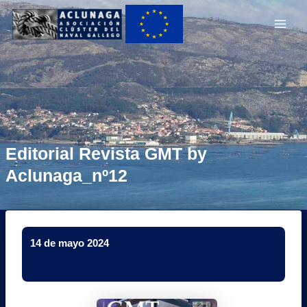
Ir
Main
al
Men
contenido
Editorial Revista GMT by
Aclunaga_nº12
14 de mayo 2024