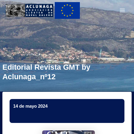
Ir
Main
ao
Men
contido
Editorial Revista GMT by
Aclunaga_nº12
14 de mayo 2024