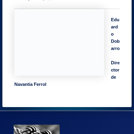
Edu
ard
o
Dob
arro
Dire
ctor
de
Navantia Ferrol