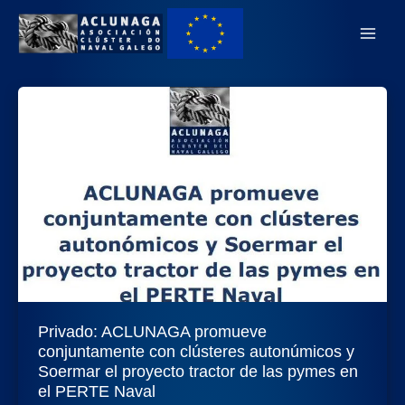
Ir
Main
ao
Men
contido
Privado: ACLUNAGA promueve
conjuntamente con clústeres autonúmicos y
Soermar el proyecto tractor de las pymes en
el PERTE Naval