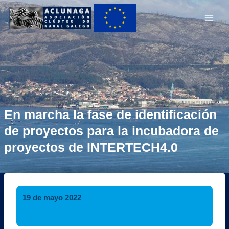
Ir
Main
ao
Men
contido
En marcha la fase de identificación
de proyectos para la incubadora de
proyectos de INTERTECH4.0
19 de mayo 2022