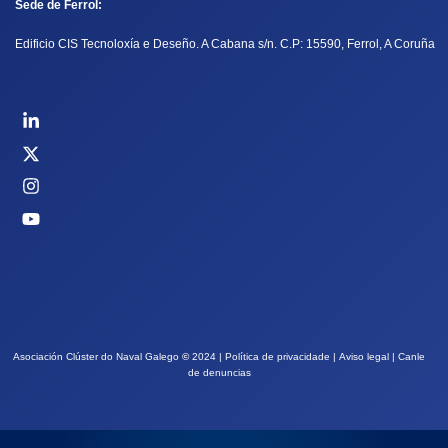
Sede de Ferrol:
Edificio CIS Tecnoloxía e Deseño. A Cabana s/n. C.P: 15590, Ferrol, A Coruña
Asociación Clúster do Naval Galego
©
2024 |
Política de privacidade
|
Aviso legal
|
Canle
de denuncias