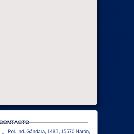
CONTACTO
Pol. Ind. Gándara, 148B, 15570 Narón,