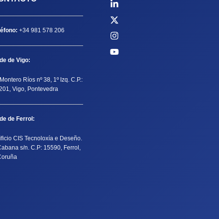
léfono:
+34 981 578 206
de de Vigo:
Montero Ríos nº 38, 1º Izq. C.P.:
201, Vigo, Pontevedra
de de Ferrol:
ificio CIS Tecnoloxía e Deseño.
Cabana s/n. C.P: 15590, Ferrol,
Coruña