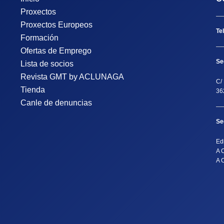
Proxectos
Proxectos Europeos
Te
Formación
Ofertas de Emprego
Se
Lista de socios
Revista GMT by ACLUNAGA
C/ 
Tienda
36
Canle de denuncias
Se
Ed
A 
A 