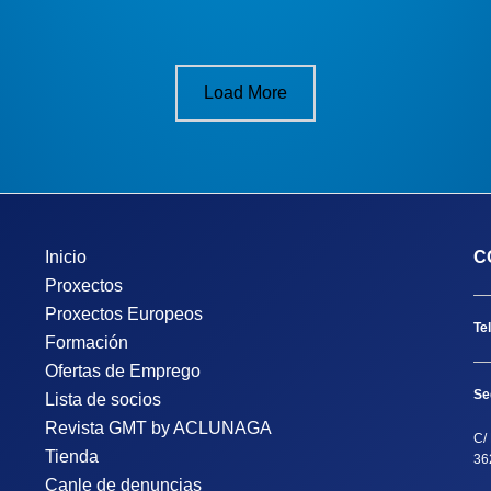
Load More
Inicio
C
Proxectos
Proxectos Europeos
Te
Formación
Ofertas de Emprego
Se
Lista de socios
Revista GMT by ACLUNAGA
C/ 
Tienda
36
Canle de denuncias