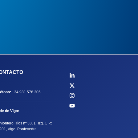
ONTACTO
léfono:
+34 981 578 206
de de Vigo:
Montero Ríos nº 38, 1º Izq. C.P.:
201, Vigo, Pontevedra