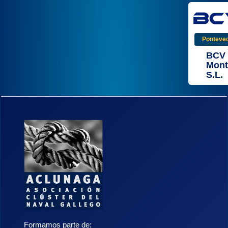
Ponteve
BCV
Mont
S.L.
Formamos parte de: