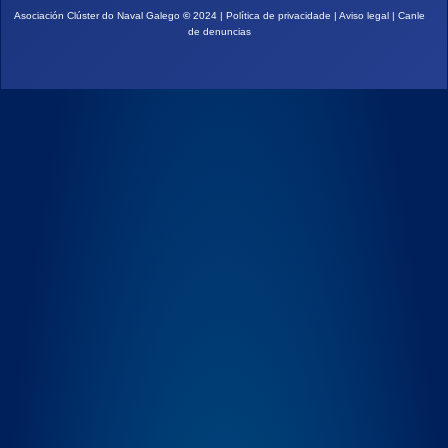
Asociación Clúster do Naval Galego
©
2024 |
Política de privacidade
|
Aviso legal
|
Canle
de denuncias