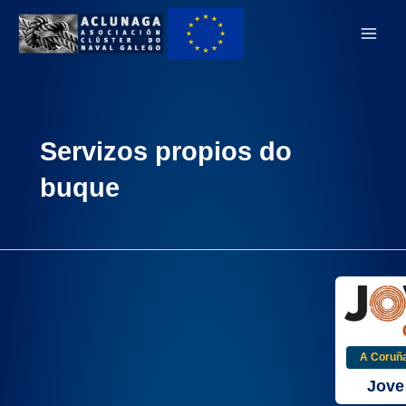
Ir
Main
ao
Men
contido
Servizos propios do
buque
A Coruñ
Jove