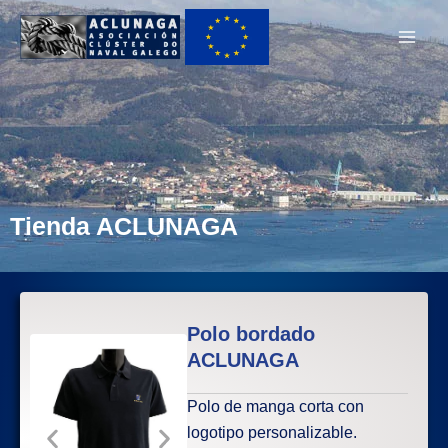
Ir
Main
ao
Men
contido
Tienda ACLUNAGA
Polo bordado
ACLUNAGA
Polo de manga corta con
logotipo personalizable.