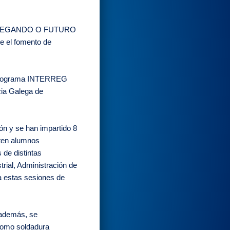
to NAVEGANDO O FUTURO
te el fomento de
Programa INTERREG
ia Galega de
ón y se han impartido 8
ten alumnos
de distintas
rial, Administración de
a estas sesiones de
 además, se
 como soldadura