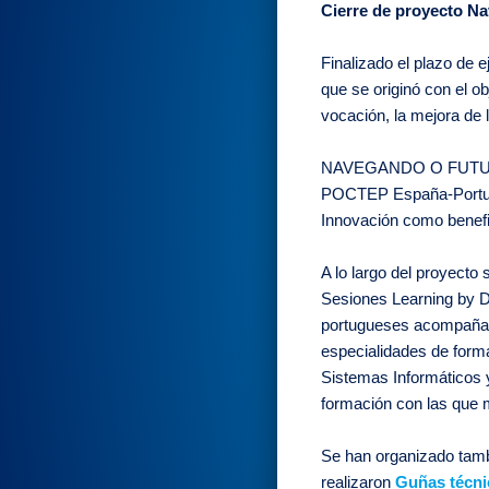
Cierre de proyecto N
Finalizado el plazo d
que se originó con el ob
vocación, la mejora de 
NAVEGANDO O FUTURO 
POCTEP España-Portuga
Innovación como benefic
A lo largo del proyecto
Sesiones Learning by 
portugueses acompañado
especialidades de forma
Sistemas Informáticos 
formación con las que 
Se han organizado tam
realizaron
Guñas técni