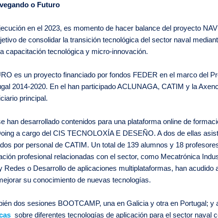
avegando o Futuro
e ejecución en el 2023, es momento de hacer balance del proyec
jetivo de consolidar la transición tecnológica del sector naval median
la capacitación tecnológica y micro-innovación.
es un proyecto financiado por fondos FEDER en el marco del 
l 2014-2020. En el han participado ACLUNAGA, CATIM y la Axenc
iario principal.
 se han desarrollado contenidos para una plataforma online de formaci
Doing a cargo del CIS TECNOLOXÍA E DESEÑO. A dos de ellas asis
s por personal de CATIM. Un total de 139 alumnos y 18 profesores 
ción profesional relacionadas con el sector, como Mecatrónica Indust
y Redes o Desarrollo de aplicaciones multiplataformas, han acudido 
mejorar su conocimiento de nuevas tecnologías.
bién dos sesiones BOOTCAMP, una en Galicia y otra en Portugal; y
cas
sobre diferentes tecnologías de aplicación para el sector naval