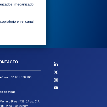
 avanzados, mecanizado
opilatorio en el canal
ONTACTO
léfono:
+34 981 578 206
de de Vigo:
Montero Ríos nº 38, 1º Izq. C.P.:
201, Vigo, Pontevedra