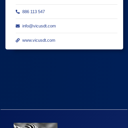
886 113 547
info@vicusdt.com
www.vicusdt.com