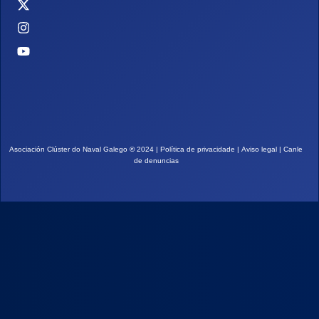
Asociación Clúster do Naval Galego
©
2024 |
Política de privacidade
|
Aviso legal
|
Canle
de denuncias