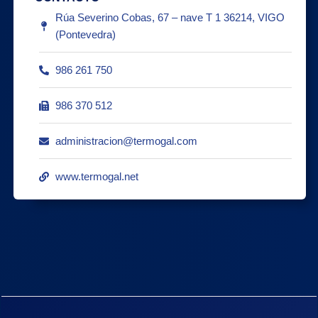
Rúa Severino Cobas, 67 – nave T 1 36214, VIGO
(Pontevedra)
986 261 750
986 370 512
administracion@termogal.com
www.termogal.net