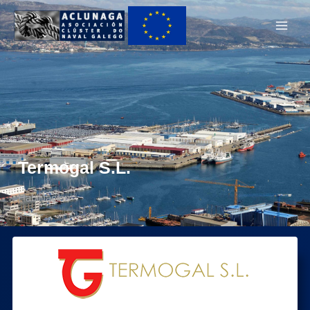
Ir
Main
ao
Men
contido
Termogal S.L.
Habilitación