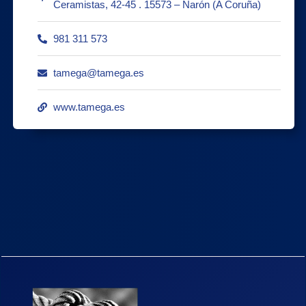
Ceramistas, 42-45 . 15573 – Narón (A Coruña)
981 311 573
tamega@tamega.es
www.tamega.es