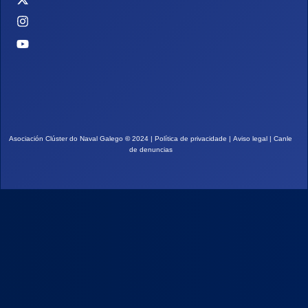
Asociación Clúster do Naval Galego
©
2024 |
Política de privacidade
|
Aviso legal
|
Canle
de denuncias