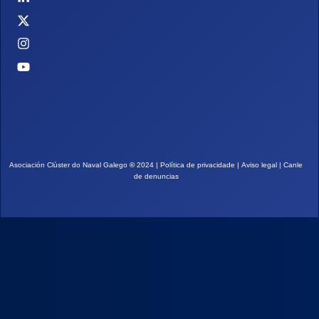
Asociación Clúster do Naval Galego
©
2024 |
Política de privacidade
|
Aviso legal
|
Canle
de denuncias