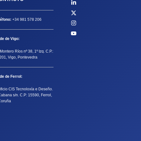
léfono:
+34 981 578 206
de de Vigo:
Montero Ríos nº 38, 1º Izq. C.P.:
201, Vigo, Pontevedra
de de Ferrol:
ificio CIS Tecnoloxía e Deseño.
Cabana s/n. C.P: 15590, Ferrol,
Coruña