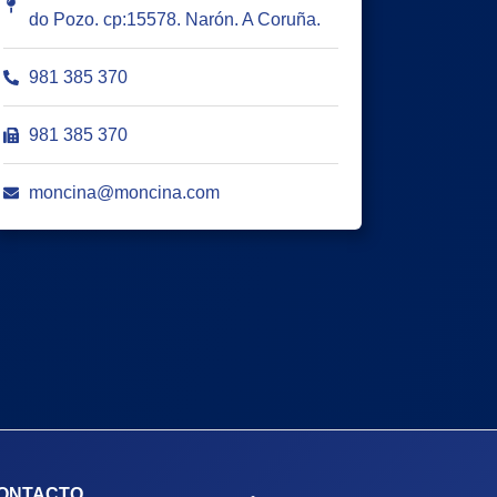
do Pozo. cp:15578. Narón. A Coruña.
981 385 370
981 385 370
moncina@moncina.com
ONTACTO