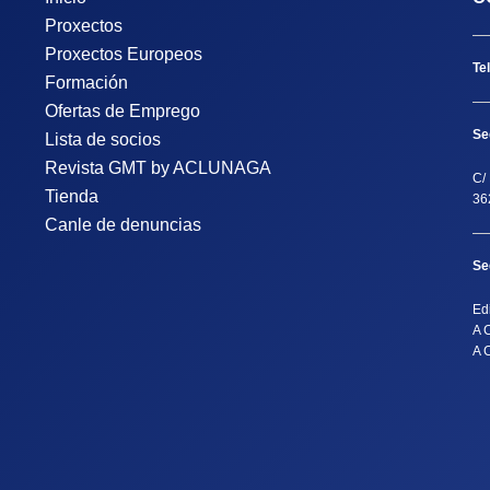
Proxectos
Proxectos Europeos
Te
Formación
Ofertas de Emprego
Se
Lista de socios
Revista GMT by ACLUNAGA
C/ 
Tienda
36
Canle de denuncias
Se
Ed
A 
A 