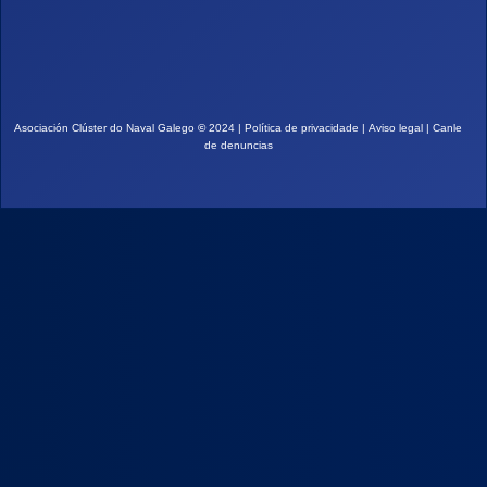
Asociación Clúster do Naval Galego
©
2024 |
Política de privacidade
|
Aviso legal
|
Canle
de denuncias