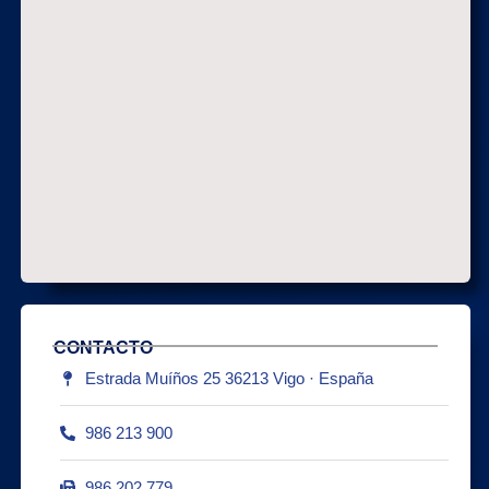
CONTACTO
Estrada Muíños 25 36213 Vigo · España
986 213 900
986 202 779