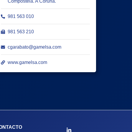
Compostela. A Coruña.
981 563 010
981 563 210
cgarabato@gamelsa.com
www.gamelsa.com
ONTACTO