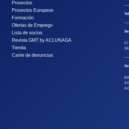
Proxectos
Proxectos Europeos
Te
Formación
Ofertas de Emprego
Se
Lista de socios
Revista GMT by ACLUNAGA
C/ 
Tienda
36
Canle de denuncias
Se
Ed
A 
A 