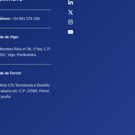
léfono:
+34 981 578 206
de de Vigo:
Montero Ríos nº 38, 1º Izq. C.P.:
201, Vigo, Pontevedra
de de Ferrol:
ificio CIS Tecnoloxía e Deseño.
Cabana s/n. C.P: 15590, Ferrol,
Coruña