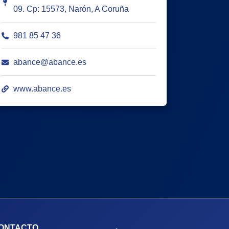
09. Cp: 15573, Narón, A Coruña
981 85 47 36
abance@abance.es
www.abance.es
ONTACTO