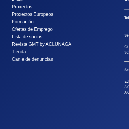
Proxectos
Proxectos Europeos
Te
Formación
Ofertas de Emprego
Se
Lista de socios
Revista GMT by ACLUNAGA
C/ 
Tienda
36
Canle de denuncias
Se
Ed
A 
A 