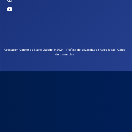
Asociación Clúster do Naval Galego
©
2024 |
Política de privacidade
|
Aviso legal
|
Canle
de denuncias