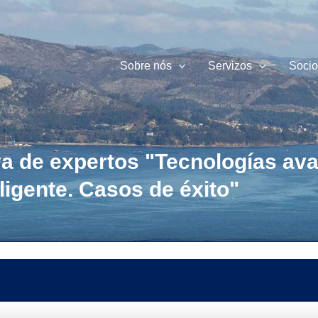
Sobre nós
Servizos
Socio
va de expertos "Tecnologías av
eligente. Casos de éxito"