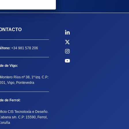
ONTACTO
léfono:
+34 981 578 206
de de Vigo:
Montero Ríos nº 38, 1º Izq. C.P.:
201, Vigo, Pontevedra
de de Ferrol:
ificio CIS Tecnoloxía e Deseño.
Cabana s/n. C.P: 15590, Ferrol,
Coruña