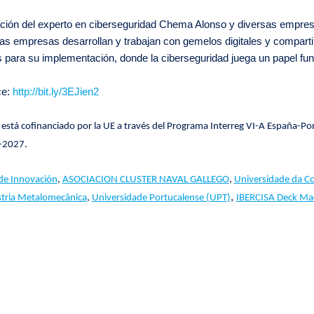
pación del experto en ciberseguridad Chema Alonso y diversas empres
tas empresas desarrollan y trabajan con gemelos digitales y comparti
as para su implementación, donde la ciberseguridad juega un papel fu
ce:
http://bit.ly/3EJien2
stá cofinanciado por la UE a través del Programa Interreg VI-A España-Por
-2027.
de Innovación
,
ASOCIACION CLUSTER NAVAL GALLEGO
,
Universidade da C
,
stria Metalomecânica
,
Universidade Portucalense (UPT)
IBERCISA Deck Ma