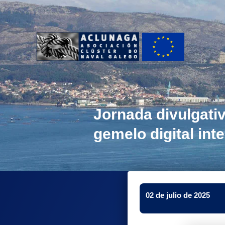
Ir
ao
contido
Jornada divulgati
gemelo digital int
02 de julio de 2025