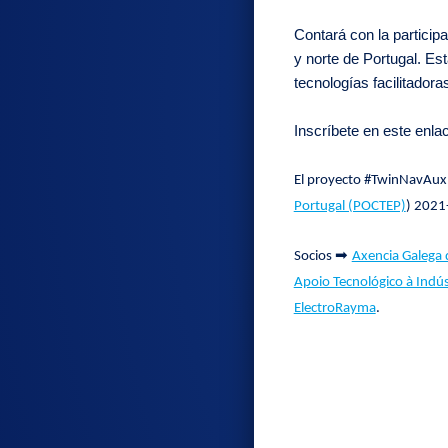
Contará con la partici
y norte de Portugal. Es
tecnologías facilitador
Inscríbete en este enla
El proyecto #TwinNavAux e
Portugal (POCTEP)
) 2021
➡
Socios
Axencia Galega 
Apoio Tecnológico à Indú
ElectroRayma
.