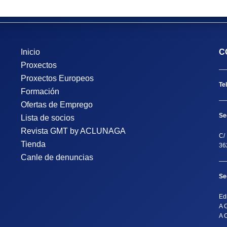
Inicio
C
Proxectos
Proxectos Europeos
Te
Formación
Ofertas de Emprego
Se
Lista de socios
Revista GMT by ACLUNAGA
C/ 
Tienda
36
Canle de denuncias
Se
Ed
A 
A 