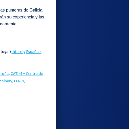
as punteras de Galicia
rán su experiencia y las
ndamental.
tugal (
Interreg España –
oruña
,
CATIM – Centro de
chinery
,
FERRI
,