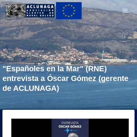
Ir
Main
ao
Men
contido
"Españoles en la Mar" (RNE)
entrevista a Óscar Gómez (gerente
de ACLUNAGA)