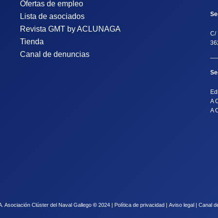
Ofertas de empleo
Se
Lista de asociados
Revista GMT by ACLUNAGA
C/ 
Tienda
36
Canal de denuncias
Se
Ed
A 
A 
Asociación Clúster del Naval Gallego
©
2024 |
Política de privacidad
|
Aviso legal
|
Canal d