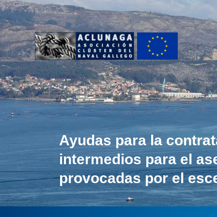
Ir
al
contenido
Ayudas para la contra
intermedios para el a
provocadas por el esc