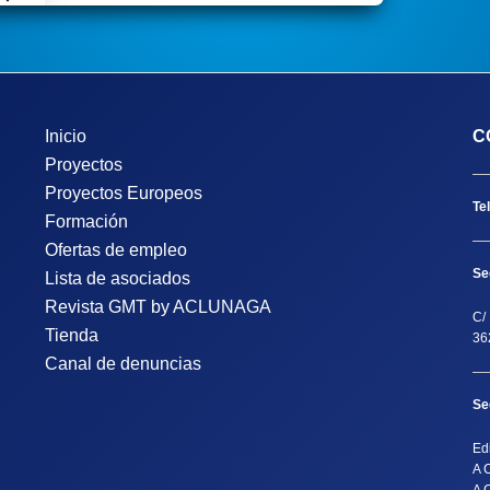
Inicio
C
Proyectos
Proyectos Europeos
Te
Formación
Ofertas de empleo
Se
Lista de asociados
Revista GMT by ACLUNAGA
C/ 
Tienda
36
Canal de denuncias
Se
Ed
A 
A 