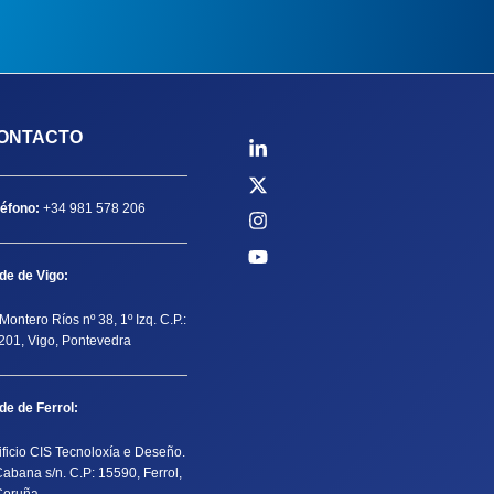
ONTACTO
léfono:
+34 981 578 206
de de Vigo:
Montero Ríos nº 38, 1º Izq. C.P.:
201, Vigo, Pontevedra
de de Ferrol:
ificio CIS Tecnoloxía e Deseño.
Cabana s/n. C.P: 15590, Ferrol,
Coruña