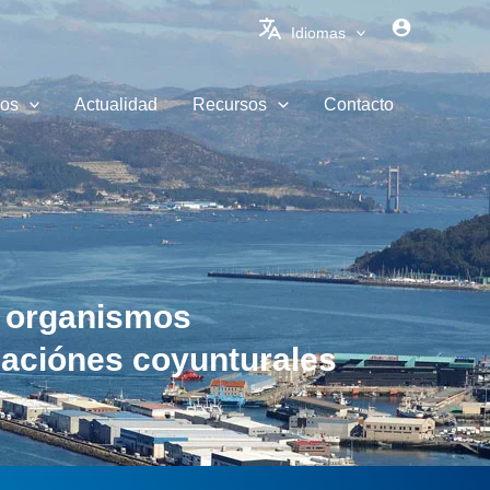
Idiomas
ios
Actualidad
Recursos
Contacto
n organismos
uaciónes coyunturales