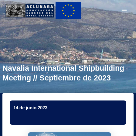
Ir
Main
al
Men
contenido
Navalia International Shipbuilding
Meeting // Septiembre de 2023
14 de junio 2023