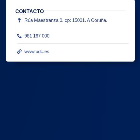
CONTACTO
Rúa Maestranza 9. cp: 15001. A Coruña.
981 167 000
www.udc.es