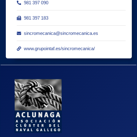
981 397 090
981 397 183
sincromecanica@sincromecanica.es
www.grupointaf.es/sincromecanica/