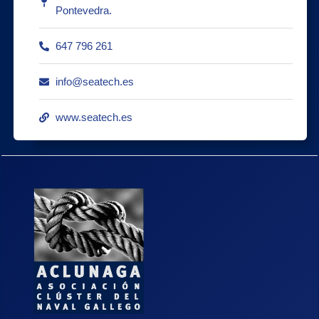
Pontevedra.
647 796 261
info@seatech.es
www.seatech.es