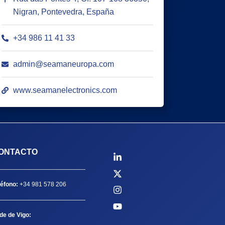
Nigran, Pontevedra, España
+34 986 11 41 33
admin@seamaneuropa.com
www.seamanelectronics.com
ONTACTO
léfono:
+34 981 578 206
de de Vigo: