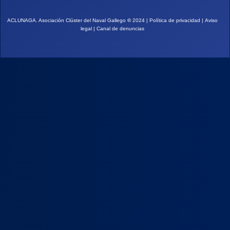
ACLUNAGA. Asociación Clúster del Naval Gallego
©
2024 |
Política de privacidad
|
Aviso
legal
|
Canal de denuncias