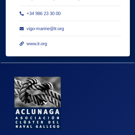
+34 986 23 30 00
vigo-marine@lr.org
www.lr.org