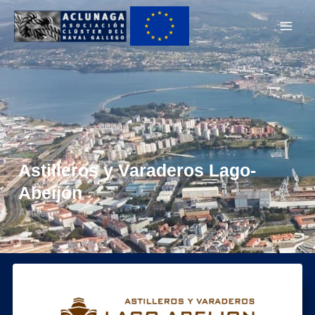
Ir
Main
al
Men
contenido
Astilleros y Varaderos Lago-
Abeijón
Astilleros