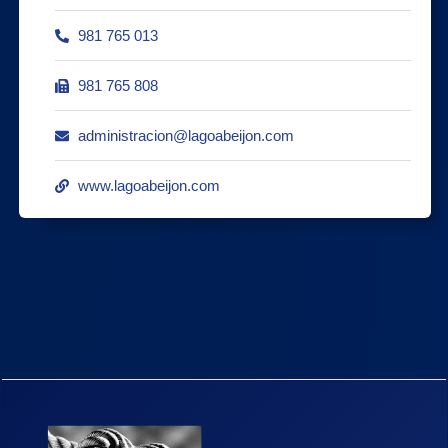
981 765 013
981 765 808
administracion@lagoabeijon.com
www.lagoabeijon.com