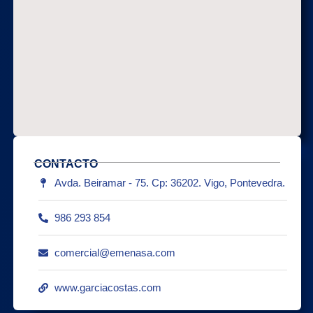
CONTACTO
Avda. Beiramar - 75. Cp: 36202. Vigo, Pontevedra.
986 293 854
comercial@emenasa.com
www.garciacostas.com