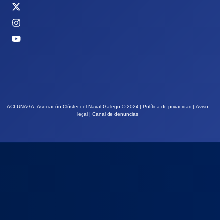
ACLUNAGA. Asociación Clúster del Naval Gallego
©
2024 |
Política de privacidad
|
Aviso
legal
|
Canal de denuncias