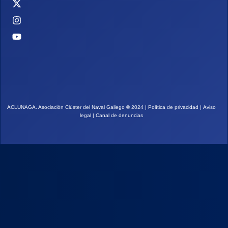
ACLUNAGA. Asociación Clúster del Naval Gallego
©
2024 |
Política de privacidad
|
Aviso
legal
|
Canal de denuncias