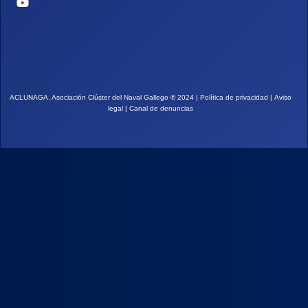
ACLUNAGA. Asociación Clúster del Naval Gallego
©
2024 |
Política de privacidad
|
Aviso
legal
|
Canal de denuncias