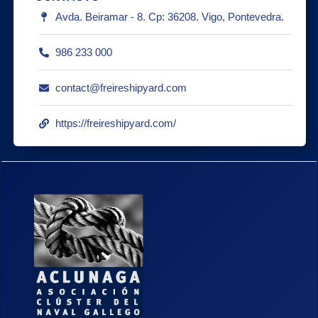
Avda. Beiramar - 8. Cp: 36208. Vigo, Pontevedra.
986 233 000
contact@freireshipyard.com
https://freireshipyard.com/