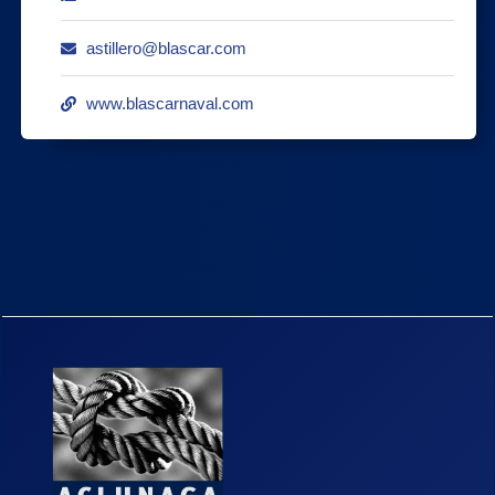
astillero@blascar.com
www.blascarnaval.com