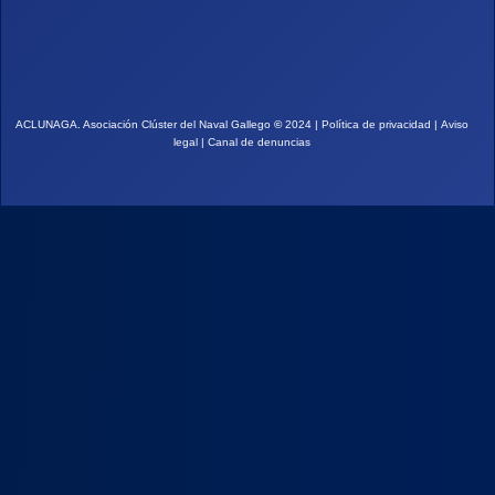
ACLUNAGA. Asociación Clúster del Naval Gallego
©
2024 |
Política de privacidad
|
Aviso
legal
|
Canal de denuncias