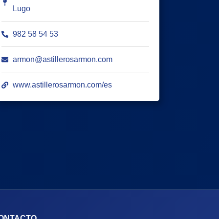
Lugo
982 58 54 53
armon@astillerosarmon.com
www.astillerosarmon.com/es
ONTACTO