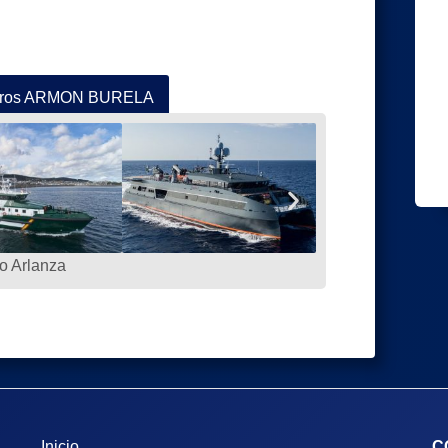
lleros ARMON BURELA
o Arlanza
Inicio
C