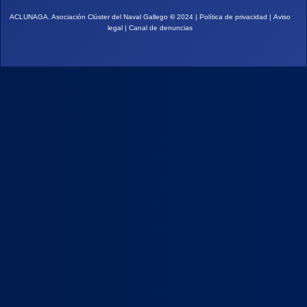
ACLUNAGA. Asociación Clúster del Naval Gallego
©
2024 |
Política de privacidad
|
Aviso
legal
|
Canal de denuncias