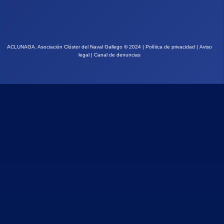
ACLUNAGA. Asociación Clúster del Naval Gallego
©
2024 |
Política de privacidad
|
Aviso
legal
|
Canal de denuncias