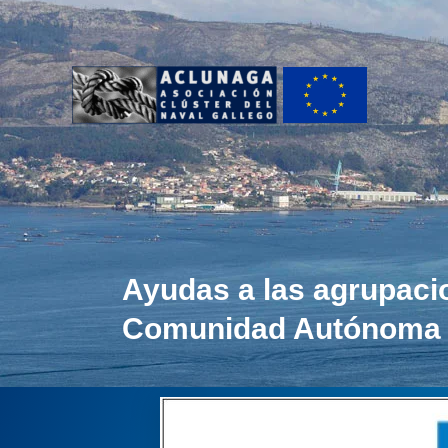
Ir
al
contenido
Ayudas a las agrupacio
Comunidad Autónoma d