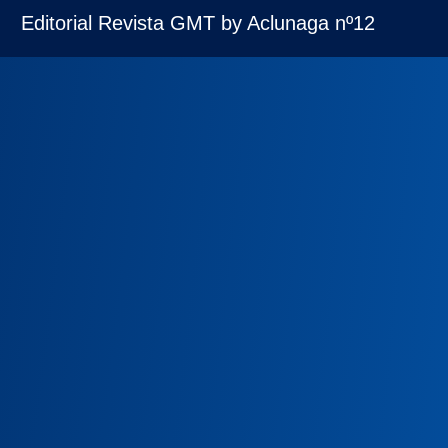
Editorial Revista GMT by Aclunaga nº12