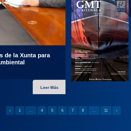
 de la Xunta para
Ambiental
Leer Más
‹
1
…
4
5
6
7
8
…
11
›