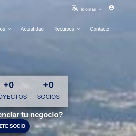
Idiomas
ios
Actualidad
Recursos
Contacto
+
0
+
0
OYECTOS
SOCIOS
nciar tu negocio?
ZTE SOCIO