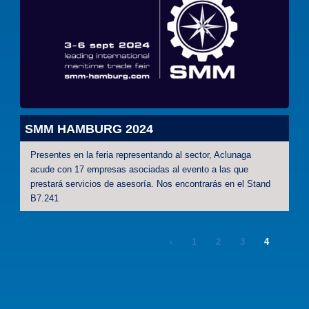
SMM HAMBURG 2024
Presentes en la feria representando al sector, Aclunaga
acude con 17 empresas asociadas al evento a las que
prestará servicios de asesoría. Nos encontrarás en el Stand
B7.241
‹
1
2
3
4