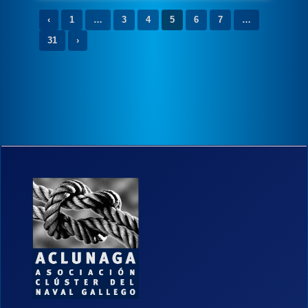
‹
1
…
3
4
5
6
7
…
31
›