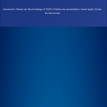
Asociación Clúster do Naval Galego
©
2024 |
Política de privacidade
|
Aviso legal
|
Canle
de denuncias