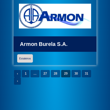
Armon Burela S.A.
Estaleiros
‹
1
…
27
28
29
30
31
›