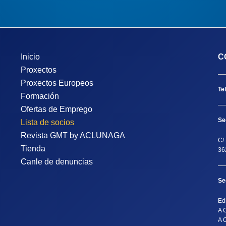
Inicio
C
Proxectos
Proxectos Europeos
Te
Formación
Ofertas de Emprego
Se
Lista de socios
Revista GMT by ACLUNAGA
C/ 
Tienda
36
Canle de denuncias
Se
Ed
A 
A 