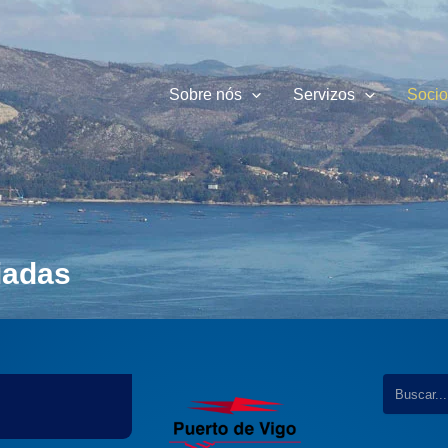
Sobre nós
Servizos
Socio
iadas
...