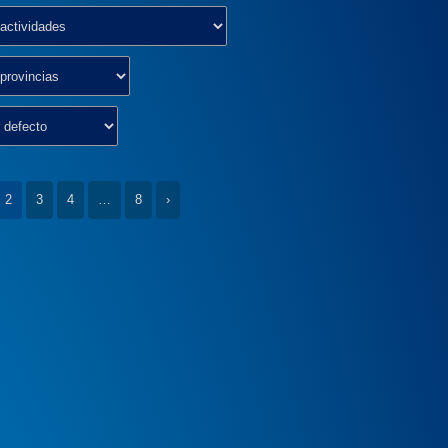
2
3
4
…
8
›