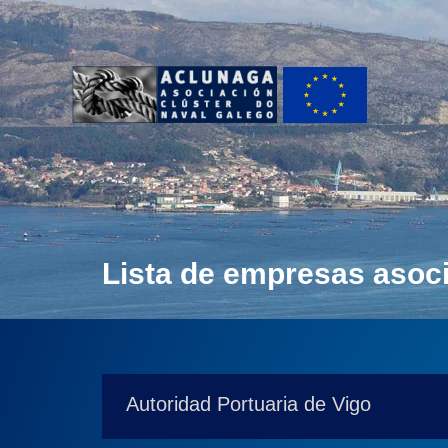
Ir
ao
contido
Lista de empresas asoc
Autoridad Portuaria de Vigo