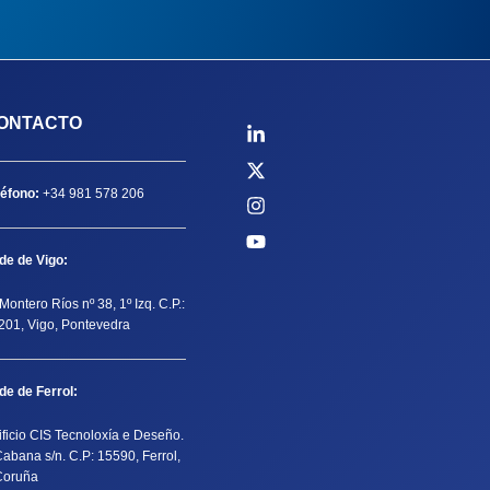
ONTACTO
léfono:
+34 981 578 206
de de Vigo:
Montero Ríos nº 38, 1º Izq. C.P.:
201, Vigo, Pontevedra
de de Ferrol:
ificio CIS Tecnoloxía e Deseño.
Cabana s/n. C.P: 15590, Ferrol,
Coruña